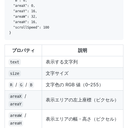
  "B": 0,

  "areaX": 0,

  "areaY": 16,

  "areaW": 32,

  "areaH": 16,

  "scrollSpeed": 100

プロパティ
説明
表示する文字列
text
文字サイズ
size
/
/
文字色の RGB 値（0–255）
R
G
B
/
areaX
表示エリアの左上座標（ピクセル）
areaY
/
areaW
表示エリアの幅・高さ（ピクセル）
areaH