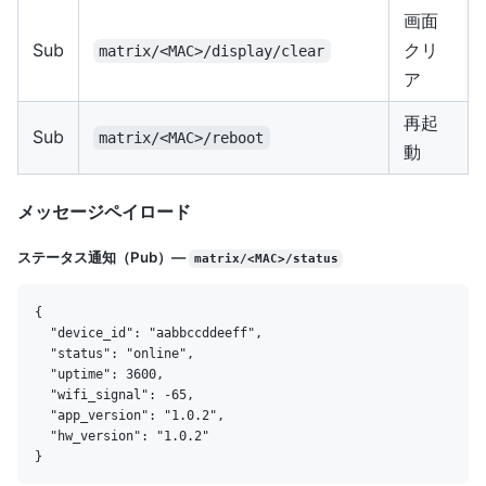
画面
Sub
クリ
matrix/<MAC>/display/clear
ア
再起
Sub
matrix/<MAC>/reboot
動
メッセージペイロード
ステータス通知（Pub）—
matrix/<MAC>/status
{

  "device_id": "aabbccddeeff",

  "status": "online",

  "uptime": 3600,

  "wifi_signal": -65,

  "app_version": "1.0.2",

  "hw_version": "1.0.2"
