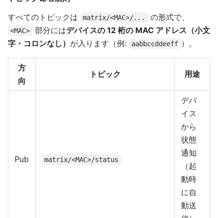
すべてのトピックは
の形式で、
matrix/<MAC>/...
部分には
デバイスの 12 桁の MAC アドレス（小文
<MAC>
字・コロンなし）
が入ります（例:
）。
aabbccddeeff
方
トピック
用途
向
デバ
イス
から
状態
通知
Pub
matrix/<MAC>/status
（起
動時
に自
動送