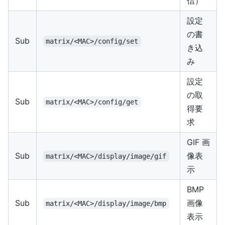
信）
設定
の書
Sub
matrix/<MAC>/config/set
き込
み
設定
の取
Sub
matrix/<MAC>/config/get
得要
求
GIF 画
Sub
像表
matrix/<MAC>/display/image/gif
示
BMP
Sub
画像
matrix/<MAC>/display/image/bmp
表示