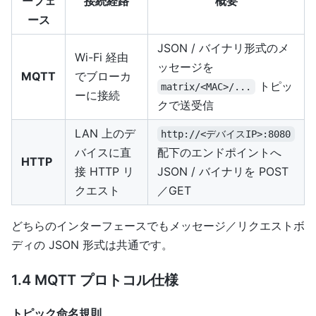
ーフェ
接続経路
概要
ース
JSON / バイナリ形式のメ
Wi-Fi 経由
ッセージを
MQTT
でブローカ
トピッ
matrix/<MAC>/...
ーに接続
クで送受信
LAN 上のデ
http://<デバイスIP>:8080
バイスに直
配下のエンドポイントへ
HTTP
接 HTTP リ
JSON / バイナリを POST
クエスト
／GET
どちらのインターフェースでもメッセージ／リクエストボ
ディの JSON 形式は共通です。
1.4 MQTT プロトコル仕様
トピック命名規則