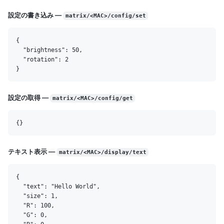
設定の書き込み —
matrix/<MAC>/config/set
{

  "brightness": 50,

  "rotation": 2

設定の取得 —
matrix/<MAC>/config/get
テキスト表示 —
matrix/<MAC>/display/text
{

  "text": "Hello World",

  "size": 1,

  "R": 100,

  "G": 0,
