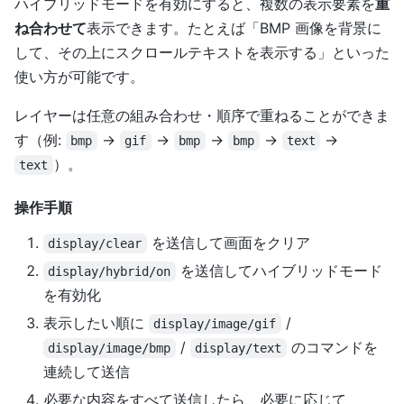
ハイブリッドモードを有効にすると、複数の表示要素を
重
ね合わせて
表示できます。たとえば「BMP 画像を背景に
して、その上にスクロールテキストを表示する」といった
使い方が可能です。
レイヤーは任意の組み合わせ・順序で重ねることができま
す（例:
→
→
→
→
→
bmp
gif
bmp
bmp
text
）。
text
操作手順
を送信して画面をクリア
display/clear
を送信してハイブリッドモード
display/hybrid/on
を有効化
表示したい順に
/
display/image/gif
/
のコマンドを
display/image/bmp
display/text
連続して送信
必要な内容をすべて送信したら、必要に応じて